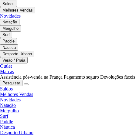
Saldos
Melhores Vendas
Novidades
Natação
Mergulho
Surf
Paddle
Náutica
Desporto Urbano
Verão / Praia
Outlet
Marcas
Assistência pós-venda na França
Pagamento seguro
Devoluções fáceis
Pesquisar
Saldos
Melhores Vendas
Novidades
Natação
Mergulho
Surf
Paddle
Náutica
Desporto Urbano