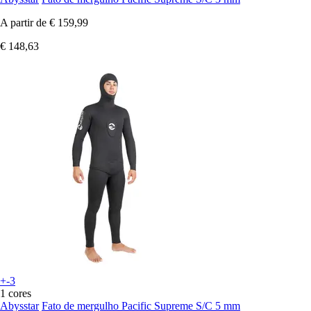
A partir de
€ 159,99
€ 148,63
+-3
1 cores
Abysstar
Fato de mergulho Pacific Supreme S/C 5 mm