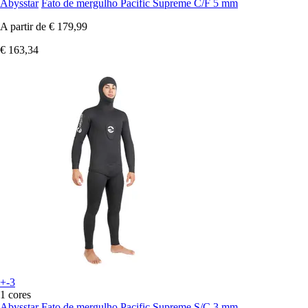
Abysstar
Fato de mergulho Pacific Supreme C/F 5 mm
A partir de
€ 179,99
€ 163,34
+-3
1 cores
Abysstar
Fato de mergulho Pacific Supreme S/C 3 mm