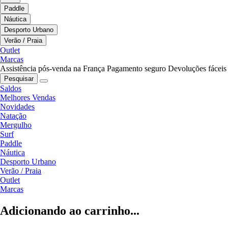
Paddle
Náutica
Desporto Urbano
Verão / Praia
Outlet
Marcas
Assistência pós-venda na França
Pagamento seguro
Devoluções fáceis
Pesquisar
Saldos
Melhores Vendas
Novidades
Natação
Mergulho
Surf
Paddle
Náutica
Desporto Urbano
Verão / Praia
Outlet
Marcas
Adicionando ao carrinho...