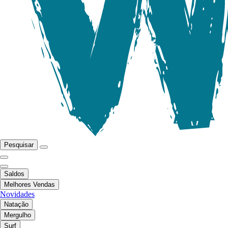
Pesquisar
Saldos
Melhores Vendas
Novidades
Natação
Mergulho
Surf