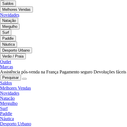
Saldos
Melhores Vendas
Novidades
Natação
Mergulho
Surf
Paddle
Náutica
Desporto Urbano
Verão / Praia
Outlet
Marcas
Assistência pós-venda na França
Pagamento seguro
Devoluções fáceis
Pesquisar
Saldos
Melhores Vendas
Novidades
Natação
Mergulho
Surf
Paddle
Náutica
Desporto Urbano