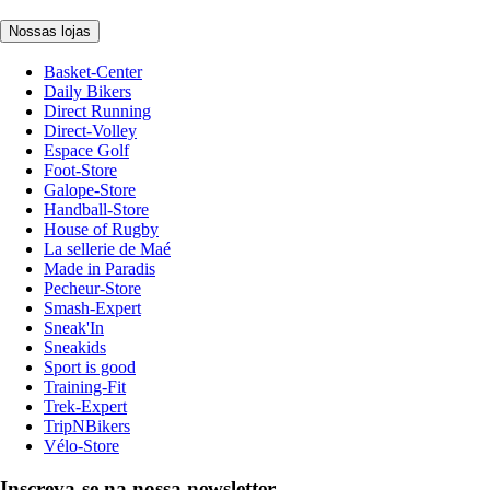
Nossas lojas
Basket-Center
Daily Bikers
Direct Running
Direct-Volley
Espace Golf
Foot-Store
Galope-Store
Handball-Store
House of Rugby
La sellerie de Maé
Made in Paradis
Pecheur-Store
Smash-Expert
Sneak'In
Sneakids
Sport is good
Training-Fit
Trek-Expert
TripNBikers
Vélo-Store
Inscreva-se na nossa newsletter