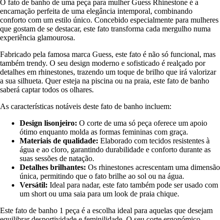
O fato de banho de uma peça para mulher Guess Rhinestone é a
encarnação perfeita de uma elegância intemporal, combinando
conforto com um estilo único. Concebido especialmente para mulheres
que gostam de se destacar, este fato transforma cada mergulho numa
experiência glamourosa.
Fabricado pela famosa marca Guess, este fato é não só funcional, mas
também trendy. O seu design moderno e sofisticado é realçado por
detalhes em rhinestones, trazendo um toque de brilho que irá valorizar
a sua silhueta. Quer esteja na piscina ou na praia, este fato de banho
saberá captar todos os olhares.
As características notáveis deste fato de banho incluem:
Design lisonjeiro:
O corte de uma só peça oferece um apoio
ótimo enquanto molda as formas femininas com graça.
Materiais de qualidade:
Elaborado com tecidos resistentes à
água e ao cloro, garantindo durabilidade e conforto durante as
suas sessões de natação.
Detalhes brilhantes:
Os rhinestones acrescentam uma dimensão
única, permitindo que o fato brilhe ao sol ou na água.
Versátil:
Ideal para nadar, este fato também pode ser usado com
um short ou uma saia para um look de praia chique.
Este fato de banho 1 peça é a escolha ideal para aquelas que desejam
equilibrar desportividade e feminilidade. O seu corte ergonómico