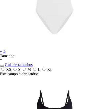
+-2
Tamanho
*
Guia de tamanhos
XS
S
M
L
XL
Este campo é obrigatório