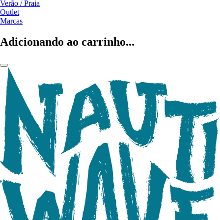
Verão / Praia
Outlet
Marcas
Adicionando ao carrinho...