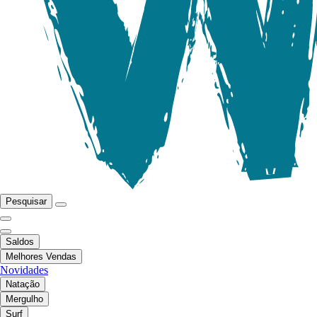
Pesquisar
Saldos
Melhores Vendas
Novidades
Natação
Mergulho
Surf