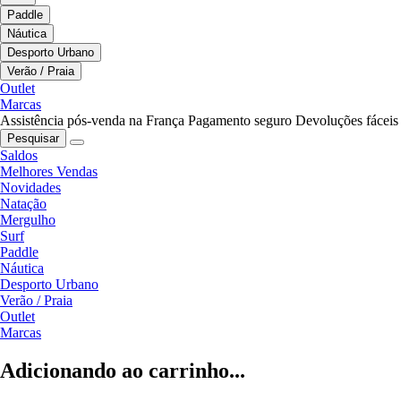
Paddle
Náutica
Desporto Urbano
Verão / Praia
Outlet
Marcas
Assistência pós-venda na França
Pagamento seguro
Devoluções fáceis
Pesquisar
Saldos
Melhores Vendas
Novidades
Natação
Mergulho
Surf
Paddle
Náutica
Desporto Urbano
Verão / Praia
Outlet
Marcas
Adicionando ao carrinho...