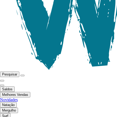
Pesquisar
Saldos
Melhores Vendas
Novidades
Natação
Mergulho
Surf