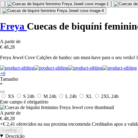
Freya
Cuecas de biquíni feminin
A partir de
€ 48,28
Freya Jewel Cove Calções de banho: um must-have para o seu verão! lo
+0
Tamanho
*
XS
S
24h
M
24h
L
24h
XL
2XL
24h
Este campo é obrigatório
A partir de
€ 48,28
+€ 2,41
oferecidos na sua proxima encomenda
Creditados apos a vali
Loading...
Descrição