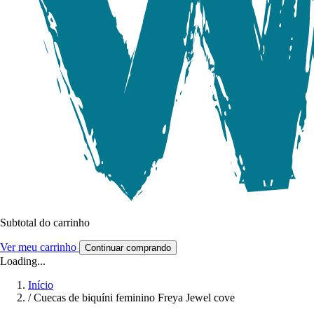
Subtotal do carrinho
Ver meu carrinho
Continuar comprando
Loading...
Início
/
Cuecas de biquíni feminino Freya Jewel cove