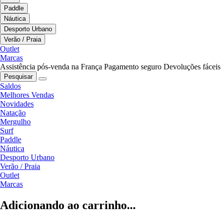
Paddle
Náutica
Desporto Urbano
Verão / Praia
Outlet
Marcas
Assistência pós-venda na França
Pagamento seguro
Devoluções fáceis
Pesquisar
Saldos
Melhores Vendas
Novidades
Natação
Mergulho
Surf
Paddle
Náutica
Desporto Urbano
Verão / Praia
Outlet
Marcas
Adicionando ao carrinho...