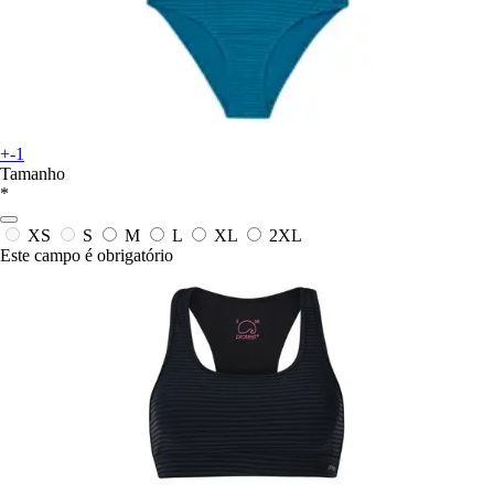
+-1
Tamanho
*
XS
S
M
L
XL
2XL
Este campo é obrigatório