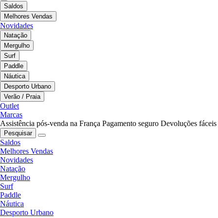
Saldos
Melhores Vendas
Novidades
Natação
Mergulho
Surf
Paddle
Náutica
Desporto Urbano
Verão / Praia
Outlet
Marcas
Assistência pós-venda na França
Pagamento seguro
Devoluções fáceis
Pesquisar
Saldos
Melhores Vendas
Novidades
Natação
Mergulho
Surf
Paddle
Náutica
Desporto Urbano