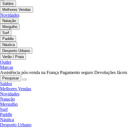
Saldos
Melhores Vendas
Novidades
Natação
Mergulho
Surf
Paddle
Náutica
Desporto Urbano
Verão / Praia
Outlet
Marcas
Assistência pós-venda na França
Pagamento seguro
Devoluções fáceis
Pesquisar
Saldos
Melhores Vendas
Novidades
Natação
Mergulho
Surf
Paddle
Náutica
Desporto Urbano