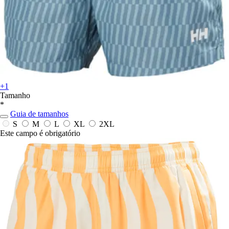
+1
Tamanho
*
Guia de tamanhos
S
M
L
XL
2XL
Este campo é obrigatório