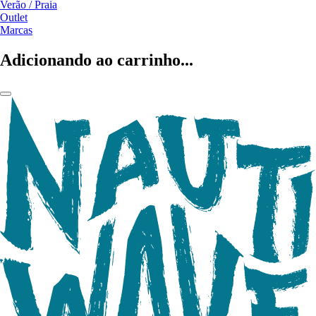
Verão / Praia
Outlet
Marcas
Adicionando ao carrinho...