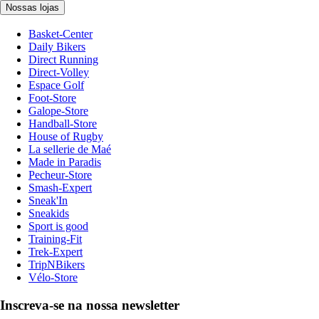
Nossas lojas
Basket-Center
Daily Bikers
Direct Running
Direct-Volley
Espace Golf
Foot-Store
Galope-Store
Handball-Store
House of Rugby
La sellerie de Maé
Made in Paradis
Pecheur-Store
Smash-Expert
Sneak'In
Sneakids
Sport is good
Training-Fit
Trek-Expert
TripNBikers
Vélo-Store
Inscreva-se na nossa newsletter