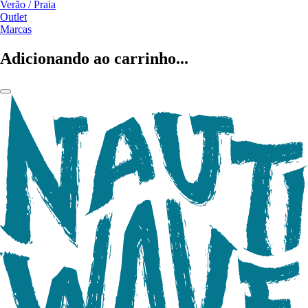
Verão / Praia
Outlet
Marcas
Adicionando ao carrinho...