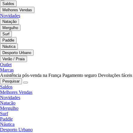
Saldos
Melhores Vendas
Novidades
Natação
Mergulho
Surf
Paddle
Náutica
Desporto Urbano
Verão / Praia
Outlet
Marcas
Assistência pós-venda na França
Pagamento seguro
Devoluções fáceis
Pesquisar
Saldos
Melhores Vendas
Novidades
Natação
Mergulho
Surf
Paddle
Náutica
Desporto Urbano