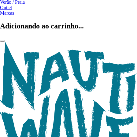
Verão / Praia
Outlet
Marcas
Adicionando ao carrinho...