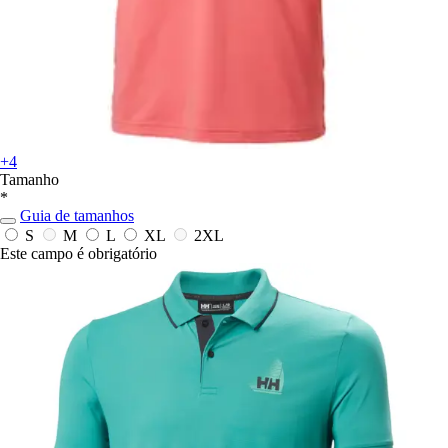
+4
Tamanho
*
Guia de tamanhos
S
M
L
XL
2XL
Este campo é obrigatório