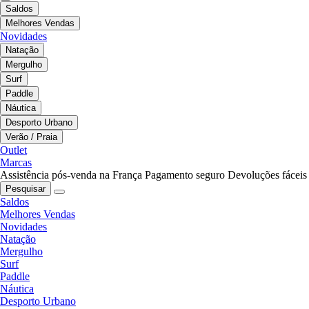
Saldos
Melhores Vendas
Novidades
Natação
Mergulho
Surf
Paddle
Náutica
Desporto Urbano
Verão / Praia
Outlet
Marcas
Assistência pós-venda na França
Pagamento seguro
Devoluções fáceis
Pesquisar
Saldos
Melhores Vendas
Novidades
Natação
Mergulho
Surf
Paddle
Náutica
Desporto Urbano