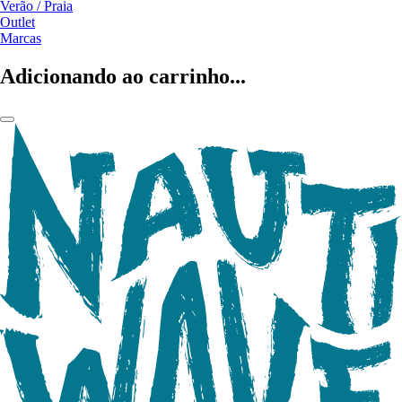
Verão / Praia
Outlet
Marcas
Adicionando ao carrinho...