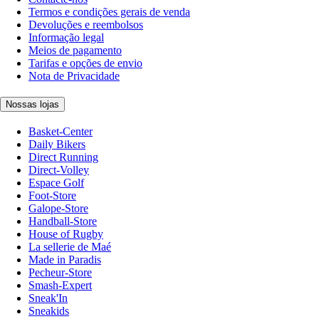
Termos e condições gerais de venda
Devoluções e reembolsos
Informação legal
Meios de pagamento
Tarifas e opções de envio
Nota de Privacidade
Nossas lojas
Basket-Center
Daily Bikers
Direct Running
Direct-Volley
Espace Golf
Foot-Store
Galope-Store
Handball-Store
House of Rugby
La sellerie de Maé
Made in Paradis
Pecheur-Store
Smash-Expert
Sneak'In
Sneakids