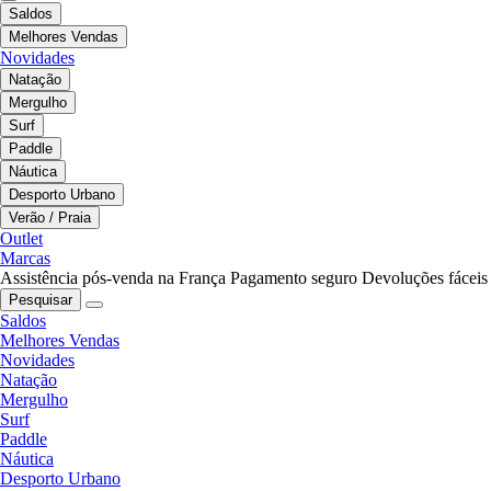
Saldos
Melhores Vendas
Novidades
Natação
Mergulho
Surf
Paddle
Náutica
Desporto Urbano
Verão / Praia
Outlet
Marcas
Assistência pós-venda na França
Pagamento seguro
Devoluções fáceis
Pesquisar
Saldos
Melhores Vendas
Novidades
Natação
Mergulho
Surf
Paddle
Náutica
Desporto Urbano