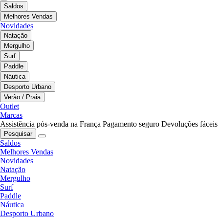
Saldos
Melhores Vendas
Novidades
Natação
Mergulho
Surf
Paddle
Náutica
Desporto Urbano
Verão / Praia
Outlet
Marcas
Assistência pós-venda na França
Pagamento seguro
Devoluções fáceis
Pesquisar
Saldos
Melhores Vendas
Novidades
Natação
Mergulho
Surf
Paddle
Náutica
Desporto Urbano