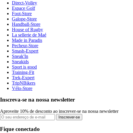
Direct-Volley
Espace Golf
Foot-Store
Galope-Store
Handball-Store
House of Rugby
La sellerie de Maé
Made in Paradis
Pecheur-Store
Smash-Expert
Sneak'In
Sneakids
Sport is good
Training-Fit
Trek-Expert
TripNBikers
Vélo-Store
Inscreva-se na nossa newsletter
Aproveite 10% de desconto ao inscrever-se na nossa newsletter
Inscrever-se
Fique conectado