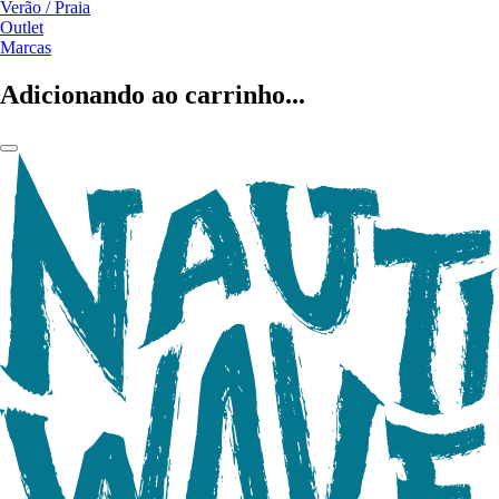
Verão / Praia
Outlet
Marcas
Adicionando ao carrinho...