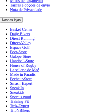
Meios de pagamento
Tarifas e opções de envio
Nota de Privacidade
Nossas lojas
Basket-Center
Daily Bikers
Direct Running
Direct-Volley
Espace Golf
Foot-Store
Galope-Store
Handball-Store
House of Rugby
La sellerie de Maé
Made in Paradis
Pecheur-Store
Smash-Expert
Sneak'In
Sneakids
Sport is good
Training-Fit
Trek-Expert
TripNBikers