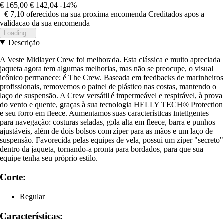
€ 165,00
€ 142,04
-14%
+€ 7,10
oferecidos na sua proxima encomenda
Creditados apos a
validacao da sua encomenda
Loading...
Descrição
A Veste Midlayer Crew foi melhorada. Esta clássica e muito apreciada
jaqueta agora tem algumas melhorias, mas não se preocupe, o visual
icônico permanece: é The Crew. Baseada em feedbacks de marinheiros
profissionais, removemos o painel de plástico nas costas, mantendo o
laço de suspensão. A Crew versátil é impermeável e respirável, à prova
do vento e quente, graças à sua tecnologia HELLY TECH® Protection
e seu forro em fleece. Aumentamos suas características inteligentes
para navegação: costuras seladas, gola alta em fleece, barra e punhos
ajustáveis, além de dois bolsos com zíper para as mãos e um laço de
suspensão. Favorecida pelas equipes de vela, possui um zíper "secreto"
dentro da jaqueta, tornando-a pronta para bordados, para que sua
equipe tenha seu próprio estilo.
Corte:
Regular
Características: