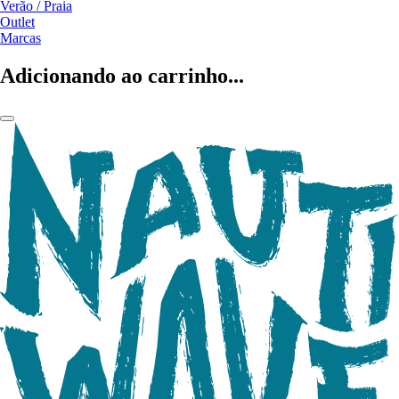
Verão / Praia
Outlet
Marcas
Adicionando ao carrinho...