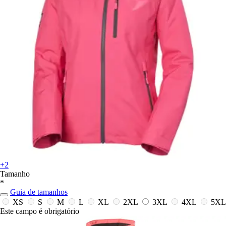
+2
Tamanho
*
Guia de tamanhos
XS
S
M
L
XL
2XL
3XL
4XL
5XL
Este campo é obrigatório