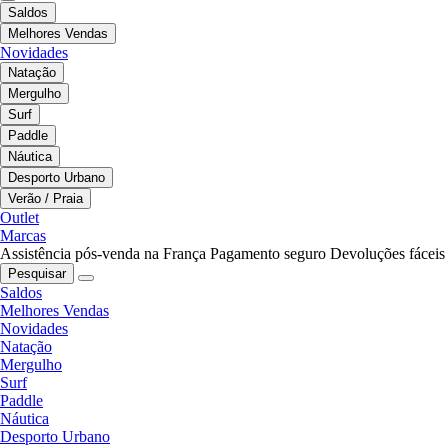
Saldos
Melhores Vendas
Novidades
Natação
Mergulho
Surf
Paddle
Náutica
Desporto Urbano
Verão / Praia
Outlet
Marcas
Assistência pós-venda na França
Pagamento seguro
Devoluções fáceis
Pesquisar
Saldos
Melhores Vendas
Novidades
Natação
Mergulho
Surf
Paddle
Náutica
Desporto Urbano