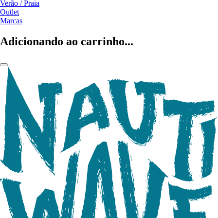
Verão / Praia
Outlet
Marcas
Adicionando ao carrinho...