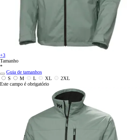
+3
Tamanho
*
Guia de tamanhos
S
M
L
XL
2XL
Este campo é obrigatório