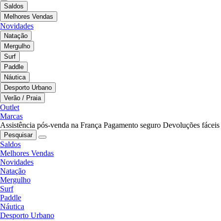
Saldos
Melhores Vendas
Novidades
Natação
Mergulho
Surf
Paddle
Náutica
Desporto Urbano
Verão / Praia
Outlet
Marcas
Assistência pós-venda na França
Pagamento seguro
Devoluções fáceis
Pesquisar
Saldos
Melhores Vendas
Novidades
Natação
Mergulho
Surf
Paddle
Náutica
Desporto Urbano