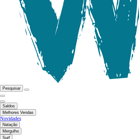
Pesquisar
Saldos
Melhores Vendas
Novidades
Natação
Mergulho
Surf