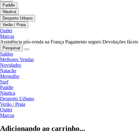
Paddle
Náutica
Desporto Urbano
Verão / Praia
Outlet
Marcas
Assistência pós-venda na França
Pagamento seguro
Devoluções fáceis
Pesquisar
Saldos
Melhores Vendas
Novidades
Natação
Mergulho
Surf
Paddle
Náutica
Desporto Urbano
Verão / Praia
Outlet
Marcas
Adicionando ao carrinho...