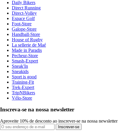
Daily Bikers
Direct Running
Direct-Volley
Espace Golf
Foot-Store
Galope-Store
Handball-Store
House of Rugby
La sellerie de Maé
Made in Paradis
Pecheur-Store
Smash-Expert
Sneak'In
Sneakids
Sport is good
Training-Fit
Trek-Expert
TripNBikers
Vélo-Store
Inscreva-se na nossa newsletter
Aproveite 10% de desconto ao inscrever-se na nossa newsletter
Inscrever-se