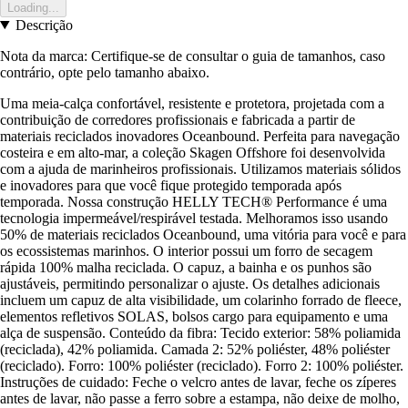
Loading...
Descrição
Nota da marca: Certifique-se de consultar o guia de tamanhos, caso
contrário, opte pelo tamanho abaixo.
Uma meia-calça confortável, resistente e protetora, projetada com a
contribuição de corredores profissionais e fabricada a partir de
materiais reciclados inovadores Oceanbound. Perfeita para navegação
costeira e em alto-mar, a coleção Skagen Offshore foi desenvolvida
com a ajuda de marinheiros profissionais. Utilizamos materiais sólidos
e inovadores para que você fique protegido temporada após
temporada. Nossa construção HELLY TECH® Performance é uma
tecnologia impermeável/respirável testada. Melhoramos isso usando
50% de materiais reciclados Oceanbound, uma vitória para você e para
os ecossistemas marinhos. O interior possui um forro de secagem
rápida 100% malha reciclada. O capuz, a bainha e os punhos são
ajustáveis, permitindo personalizar o ajuste. Os detalhes adicionais
incluem um capuz de alta visibilidade, um colarinho forrado de fleece,
elementos refletivos SOLAS, bolsos cargo para equipamento e uma
alça de suspensão. Conteúdo da fibra: Tecido exterior: 58% poliamida
(reciclada), 42% poliamida. Camada 2: 52% poliéster, 48% poliéster
(reciclado). Forro: 100% poliéster (reciclado). Forro 2: 100% poliéster.
Instruções de cuidado: Feche o velcro antes de lavar, feche os zíperes
antes de lavar, não passe a ferro sobre a estampa, não deixe de molho,