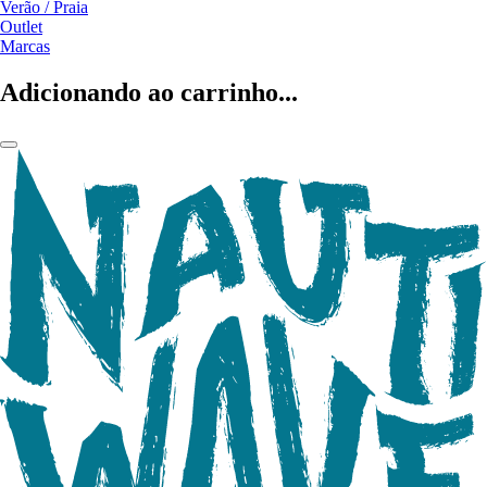
Verão / Praia
Outlet
Marcas
Adicionando ao carrinho...