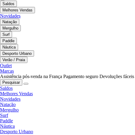
Saldos
Melhores Vendas
Novidades
Natação
Mergulho
Surf
Paddle
Náutica
Desporto Urbano
Verão / Praia
Outlet
Marcas
Assistência pós-venda na França
Pagamento seguro
Devoluções fáceis
Pesquisar
Saldos
Melhores Vendas
Novidades
Natação
Mergulho
Surf
Paddle
Náutica
Desporto Urbano