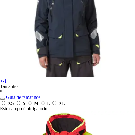
+-1
Tamanho
*
Guia de tamanhos
XS
S
M
L
XL
Este campo é obrigatório