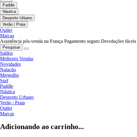
Paddle
Náutica
Desporto Urbano
Verão / Praia
Outlet
Marcas
Assistência pós-venda na França
Pagamento seguro
Devoluções fáceis
Pesquisar
Saldos
Melhores Vendas
Novidades
Natação
Mergulho
Surf
Paddle
Náutica
Desporto Urbano
Verão / Praia
Outlet
Marcas
Adicionando ao carrinho...