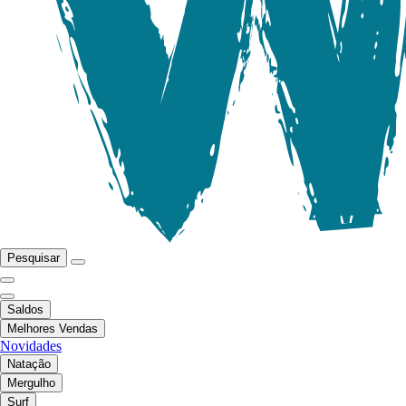
Pesquisar
Saldos
Melhores Vendas
Novidades
Natação
Mergulho
Surf