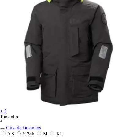
+-2
Tamanho
*
Guia de tamanhos
XS
S
24h
M
XL