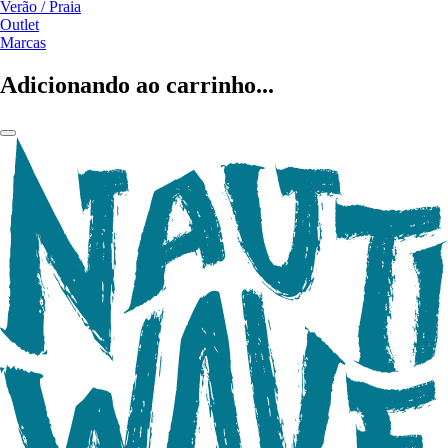
Verão / Praia
Outlet
Marcas
Adicionando ao carrinho...