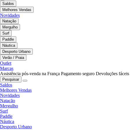
Saldos
Melhores Vendas
Novidades
Natação
Mergulho
Surf
Paddle
Náutica
Desporto Urbano
Verão / Praia
Outlet
Marcas
Assistência pós-venda na França
Pagamento seguro
Devoluções fáceis
Pesquisar
Saldos
Melhores Vendas
Novidades
Natação
Mergulho
Surf
Paddle
Náutica
Desporto Urbano