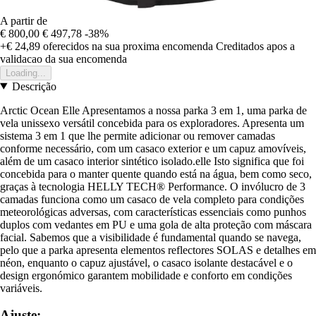
A partir de
€ 800,00
€ 497,78
-38%
+€ 24,89
oferecidos na sua proxima encomenda
Creditados apos a
validacao da sua encomenda
Loading...
Descrição
Arctic Ocean Elle Apresentamos a nossa parka 3 em 1, uma parka de
vela unissexo versátil concebida para os exploradores. Apresenta um
sistema 3 em 1 que lhe permite adicionar ou remover camadas
conforme necessário, com um casaco exterior e um capuz amovíveis,
além de um casaco interior sintético isolado.elle Isto significa que foi
concebida para o manter quente quando está na água, bem como seco,
graças à tecnologia HELLY TECH® Performance. O invólucro de 3
camadas funciona como um casaco de vela completo para condições
meteorológicas adversas, com características essenciais como punhos
duplos com vedantes em PU e uma gola de alta proteção com máscara
facial. Sabemos que a visibilidade é fundamental quando se navega,
pelo que a parka apresenta elementos reflectores SOLAS e detalhes em
néon, enquanto o capuz ajustável, o casaco isolante destacável e o
design ergonómico garantem mobilidade e conforto em condições
variáveis.
Ajuste: