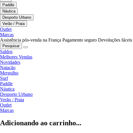
Paddle
Náutica
Desporto Urbano
Verão / Praia
Outlet
Marcas
Assistência pós-venda na França
Pagamento seguro
Devoluções fáceis
Pesquisar
Saldos
Melhores Vendas
Novidades
Natação
Mergulho
Surf
Paddle
Náutica
Desporto Urbano
Verão / Praia
Outlet
Marcas
Adicionando ao carrinho...