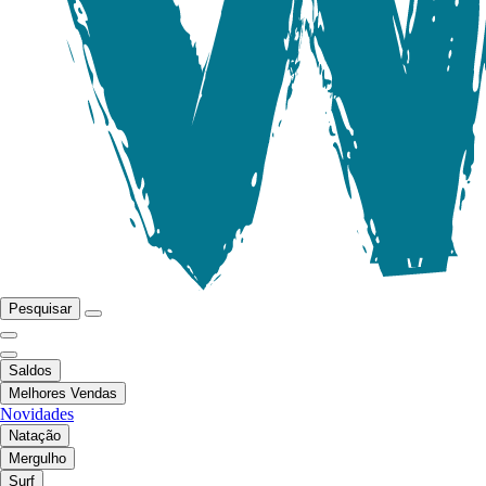
Pesquisar
Saldos
Melhores Vendas
Novidades
Natação
Mergulho
Surf