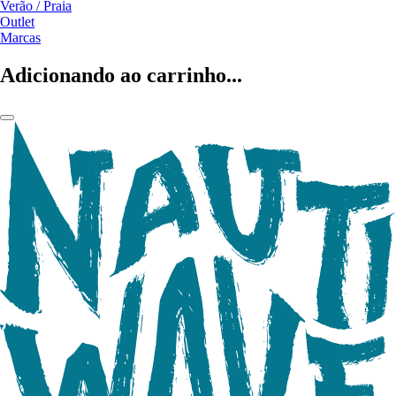
Verão / Praia
Outlet
Marcas
Adicionando ao carrinho...