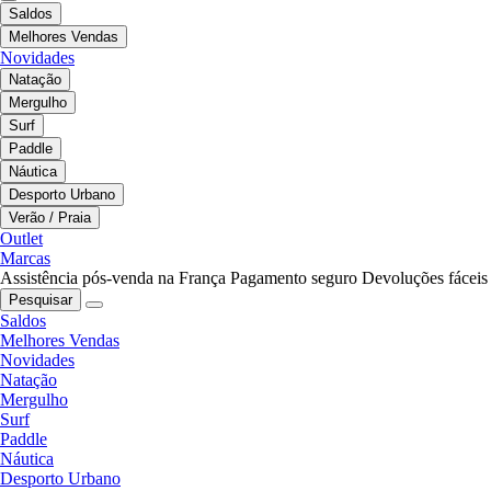
Saldos
Melhores Vendas
Novidades
Natação
Mergulho
Surf
Paddle
Náutica
Desporto Urbano
Verão / Praia
Outlet
Marcas
Assistência pós-venda na França
Pagamento seguro
Devoluções fáceis
Pesquisar
Saldos
Melhores Vendas
Novidades
Natação
Mergulho
Surf
Paddle
Náutica
Desporto Urbano