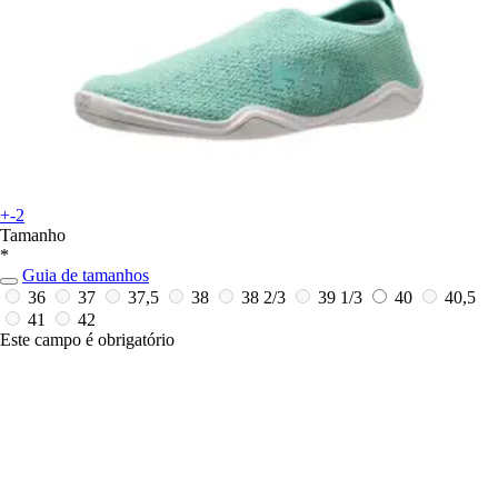
+-2
Tamanho
*
Guia de tamanhos
36
37
37,5
38
38 2/3
39 1/3
40
40,5
41
42
Este campo é obrigatório