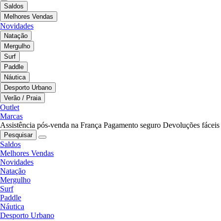
Saldos
Melhores Vendas
Novidades
Natação
Mergulho
Surf
Paddle
Náutica
Desporto Urbano
Verão / Praia
Outlet
Marcas
Assistência pós-venda na França
Pagamento seguro
Devoluções fáceis
Pesquisar
Saldos
Melhores Vendas
Novidades
Natação
Mergulho
Surf
Paddle
Náutica
Desporto Urbano