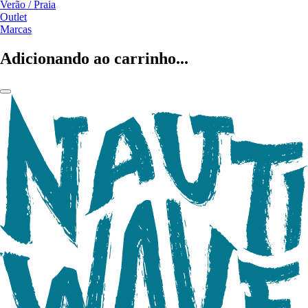
Verão / Praia
Outlet
Marcas
Adicionando ao carrinho...