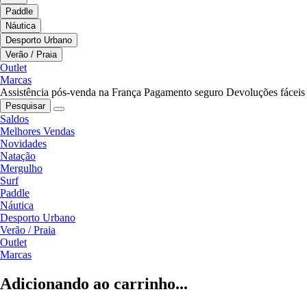
Paddle
Náutica
Desporto Urbano
Verão / Praia
Outlet
Marcas
Assistência pós-venda na França
Pagamento seguro
Devoluções fáceis
Pesquisar
Saldos
Melhores Vendas
Novidades
Natação
Mergulho
Surf
Paddle
Náutica
Desporto Urbano
Verão / Praia
Outlet
Marcas
Adicionando ao carrinho...