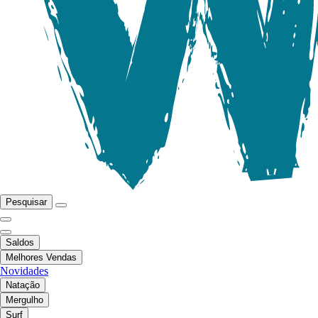
Pesquisar
Saldos
Melhores Vendas
Novidades
Natação
Mergulho
Surf