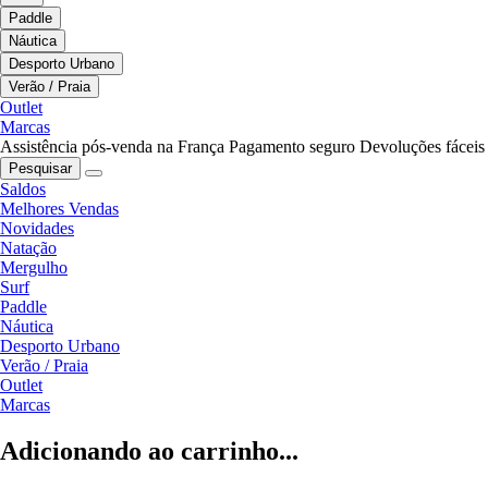
Paddle
Náutica
Desporto Urbano
Verão / Praia
Outlet
Marcas
Assistência pós-venda na França
Pagamento seguro
Devoluções fáceis
Pesquisar
Saldos
Melhores Vendas
Novidades
Natação
Mergulho
Surf
Paddle
Náutica
Desporto Urbano
Verão / Praia
Outlet
Marcas
Adicionando ao carrinho...