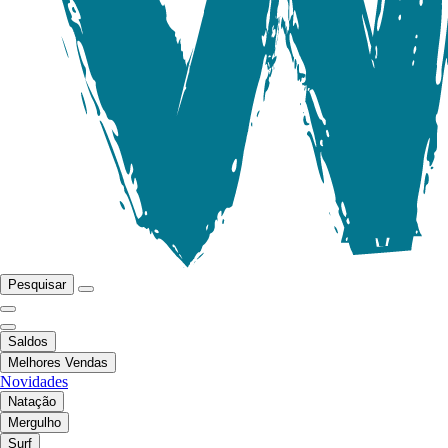
Pesquisar
Saldos
Melhores Vendas
Novidades
Natação
Mergulho
Surf