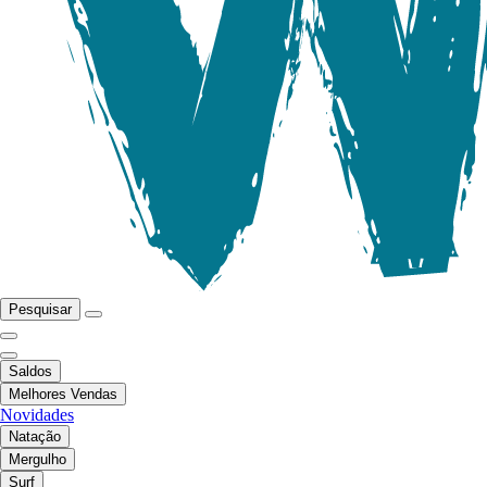
Pesquisar
Saldos
Melhores Vendas
Novidades
Natação
Mergulho
Surf