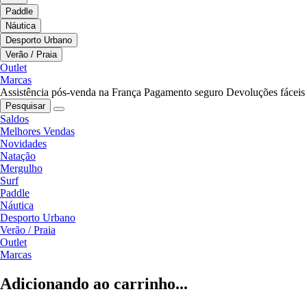
Paddle
Náutica
Desporto Urbano
Verão / Praia
Outlet
Marcas
Assistência pós-venda na França
Pagamento seguro
Devoluções fáceis
Pesquisar
Saldos
Melhores Vendas
Novidades
Natação
Mergulho
Surf
Paddle
Náutica
Desporto Urbano
Verão / Praia
Outlet
Marcas
Adicionando ao carrinho...