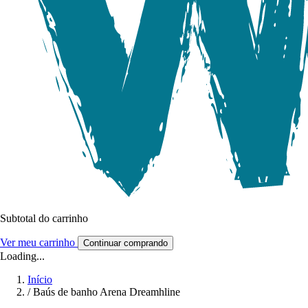
Subtotal do carrinho
Ver meu carrinho
Continuar comprando
Loading...
Início
/
Baús de banho Arena Dreamhline