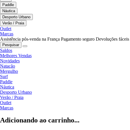
Paddle
Náutica
Desporto Urbano
Verão / Praia
Outlet
Marcas
Assistência pós-venda na França
Pagamento seguro
Devoluções fáceis
Pesquisar
Saldos
Melhores Vendas
Novidades
Natação
Mergulho
Surf
Paddle
Náutica
Desporto Urbano
Verão / Praia
Outlet
Marcas
Adicionando ao carrinho...