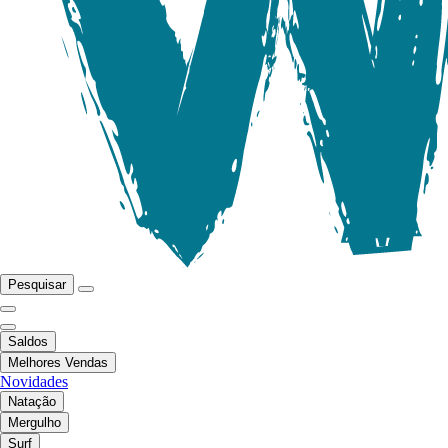
Pesquisar
Saldos
Melhores Vendas
Novidades
Natação
Mergulho
Surf