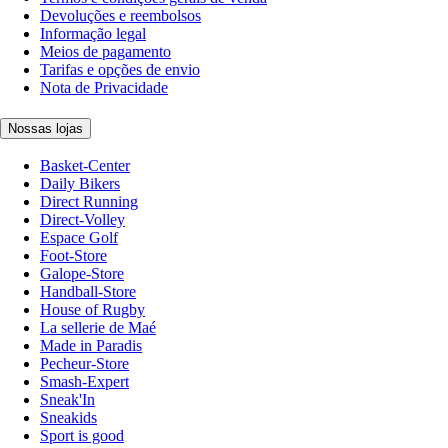
Devoluções e reembolsos
Informação legal
Meios de pagamento
Tarifas e opções de envio
Nota de Privacidade
Nossas lojas
Basket-Center
Daily Bikers
Direct Running
Direct-Volley
Espace Golf
Foot-Store
Galope-Store
Handball-Store
House of Rugby
La sellerie de Maé
Made in Paradis
Pecheur-Store
Smash-Expert
Sneak'In
Sneakids
Sport is good