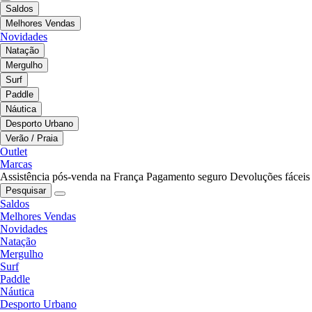
Saldos
Melhores Vendas
Novidades
Natação
Mergulho
Surf
Paddle
Náutica
Desporto Urbano
Verão / Praia
Outlet
Marcas
Assistência pós-venda na França
Pagamento seguro
Devoluções fáceis
Pesquisar
Saldos
Melhores Vendas
Novidades
Natação
Mergulho
Surf
Paddle
Náutica
Desporto Urbano