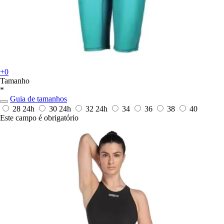
+0
Tamanho
*
Guia de tamanhos
28
24h
30
24h
32
24h
34
36
38
40
Este campo é obrigatório