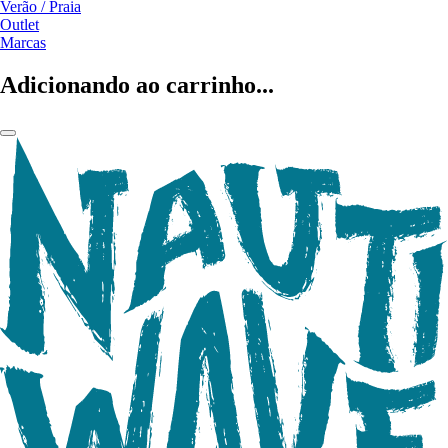
Verão / Praia
Outlet
Marcas
Adicionando ao carrinho...