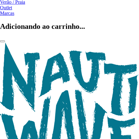
Verão / Praia
Outlet
Marcas
Adicionando ao carrinho...