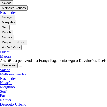
Saldos
Melhores Vendas
Novidades
Natação
Mergulho
Surf
Paddle
Náutica
Desporto Urbano
Verão / Praia
Outlet
Marcas
Assistência pós-venda na França
Pagamento seguro
Devoluções fáceis
Pesquisar
Saldos
Melhores Vendas
Novidades
Natação
Mergulho
Surf
Paddle
Náutica
Desporto Urbano