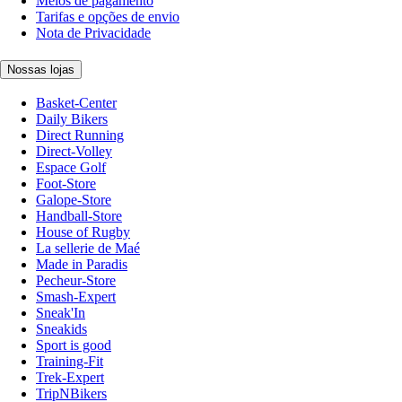
Meios de pagamento
Tarifas e opções de envio
Nota de Privacidade
Nossas lojas
Basket-Center
Daily Bikers
Direct Running
Direct-Volley
Espace Golf
Foot-Store
Galope-Store
Handball-Store
House of Rugby
La sellerie de Maé
Made in Paradis
Pecheur-Store
Smash-Expert
Sneak'In
Sneakids
Sport is good
Training-Fit
Trek-Expert
TripNBikers