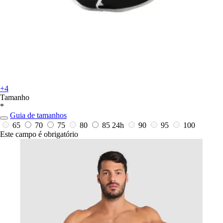
+4
Tamanho
*
Guia de tamanhos
65
70
75
80
85
24h
90
95
100
Este campo é obrigatório