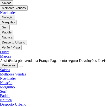
Saldos
Melhores Vendas
Novidades
Natação
Mergulho
Surf
Paddle
Náutica
Desporto Urbano
Verão / Praia
Outlet
Marcas
Assistência pós-venda na França
Pagamento seguro
Devoluções fáceis
Pesquisar
Saldos
Melhores Vendas
Novidades
Natação
Mergulho
Surf
Paddle
Náutica
Desporto Urbano