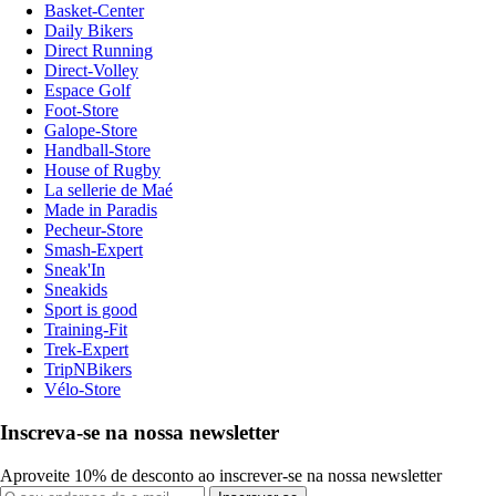
Basket-Center
Daily Bikers
Direct Running
Direct-Volley
Espace Golf
Foot-Store
Galope-Store
Handball-Store
House of Rugby
La sellerie de Maé
Made in Paradis
Pecheur-Store
Smash-Expert
Sneak'In
Sneakids
Sport is good
Training-Fit
Trek-Expert
TripNBikers
Vélo-Store
Inscreva-se na nossa newsletter
Aproveite 10% de desconto ao inscrever-se na nossa newsletter