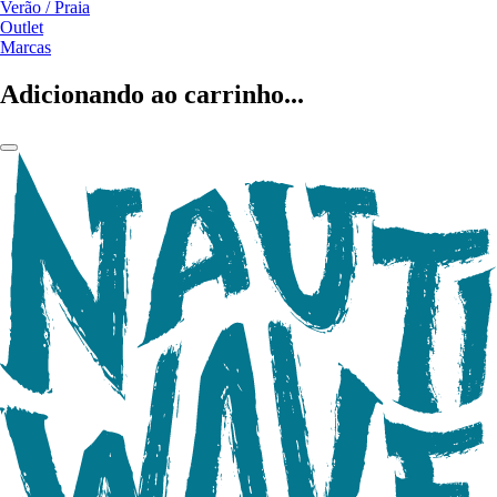
Verão / Praia
Outlet
Marcas
Adicionando ao carrinho...