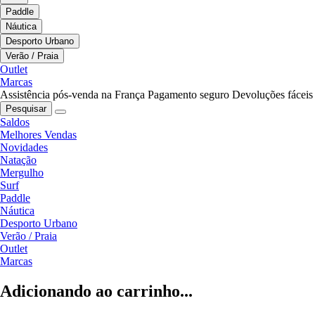
Paddle
Náutica
Desporto Urbano
Verão / Praia
Outlet
Marcas
Assistência pós-venda na França
Pagamento seguro
Devoluções fáceis
Pesquisar
Saldos
Melhores Vendas
Novidades
Natação
Mergulho
Surf
Paddle
Náutica
Desporto Urbano
Verão / Praia
Outlet
Marcas
Adicionando ao carrinho...