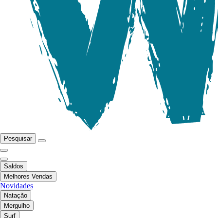
Pesquisar
Saldos
Melhores Vendas
Novidades
Natação
Mergulho
Surf