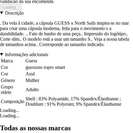
validacao da sua encomenda
Loading...
Descrição
. Da vela à cidade, a cápsula GUESS x North Sails inspira-se no mar
para criar uma cápsula moderna, feita para o movimento e a
durabilidade. .. Fato de banho de uma peça.. Impressão do logótipo..
Corte slim.. O modelo está a usar um tamanho S.. Veja a nossa tabela
de tamanhos acima.. Corresponde ao tamanho indicado.
Informações adicionais
Marca
Guess
Cor
guessxns ropes smart
Cor
Azul
Género
Mulher
Grupo
Adulto
etário
Shell : 83% Polyamide, 17% Spandex/Élasthanne ;
Composição
Doublure : 91% Polyester, 9% Spandex/Élasthanne
Loading...
Loading...
Todas as nossas marcas