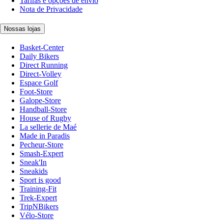
Tarifas e opções de envio
Nota de Privacidade
Nossas lojas
Basket-Center
Daily Bikers
Direct Running
Direct-Volley
Espace Golf
Foot-Store
Galope-Store
Handball-Store
House of Rugby
La sellerie de Maé
Made in Paradis
Pecheur-Store
Smash-Expert
Sneak'In
Sneakids
Sport is good
Training-Fit
Trek-Expert
TripNBikers
Vélo-Store