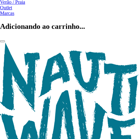
Verão / Praia
Outlet
Marcas
Adicionando ao carrinho...