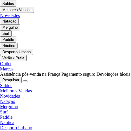
Saldos
Melhores Vendas
Novidades
Natação
Mergulho
Surf
Paddle
Náutica
Desporto Urbano
Verão / Praia
Outlet
Marcas
Assistência pós-venda na França
Pagamento seguro
Devoluções fáceis
Pesquisar
Saldos
Melhores Vendas
Novidades
Natação
Mergulho
Surf
Paddle
Náutica
Desporto Urbano