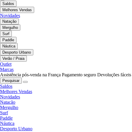
Saldos
Melhores Vendas
Novidades
Natação
Mergulho
Surf
Paddle
Náutica
Desporto Urbano
Verão / Praia
Outlet
Marcas
Assistência pós-venda na França
Pagamento seguro
Devoluções fáceis
Pesquisar
Saldos
Melhores Vendas
Novidades
Natação
Mergulho
Surf
Paddle
Náutica
Desporto Urbano