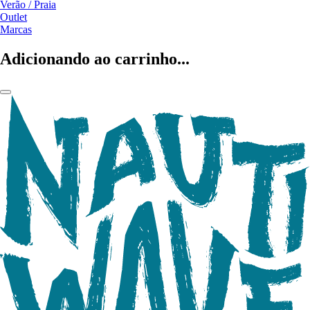
Verão / Praia
Outlet
Marcas
Adicionando ao carrinho...