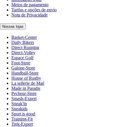
Meios de pagamento
Tarifas e opções de envio
Nota de Privacidade
Nossas lojas
Basket-Center
Daily Bikers
Direct Running
Direct-Volley
Espace Golf
Foot-Store
Galope-Store
Handball-Store
House of Rugby
La sellerie de Maé
Made in Paradis
Pecheur-Store
Smash-Expert
Sneak'In
Sneakids
Sport is good
Training-Fit
Trek-Expert