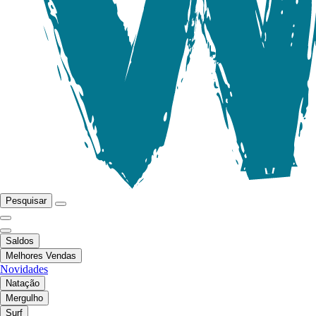
Pesquisar
Saldos
Melhores Vendas
Novidades
Natação
Mergulho
Surf