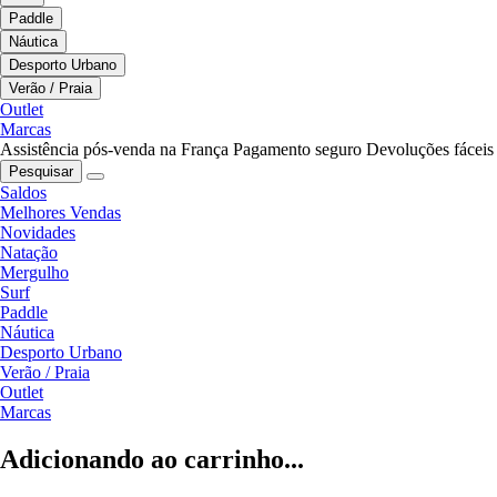
Paddle
Náutica
Desporto Urbano
Verão / Praia
Outlet
Marcas
Assistência pós-venda na França
Pagamento seguro
Devoluções fáceis
Pesquisar
Saldos
Melhores Vendas
Novidades
Natação
Mergulho
Surf
Paddle
Náutica
Desporto Urbano
Verão / Praia
Outlet
Marcas
Adicionando ao carrinho...