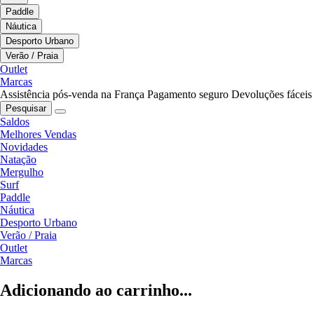
Paddle
Náutica
Desporto Urbano
Verão / Praia
Outlet
Marcas
Assistência pós-venda na França
Pagamento seguro
Devoluções fáceis
Pesquisar
Saldos
Melhores Vendas
Novidades
Natação
Mergulho
Surf
Paddle
Náutica
Desporto Urbano
Verão / Praia
Outlet
Marcas
Adicionando ao carrinho...