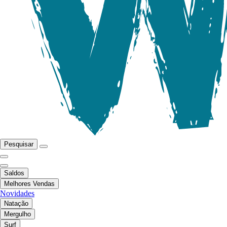
Pesquisar
Saldos
Melhores Vendas
Novidades
Natação
Mergulho
Surf