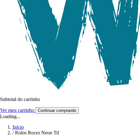
Subtotal do carrinho
Ver meu carrinho
Continuar comprando
Loading...
Início
/
Rolos Roces Neon Tif