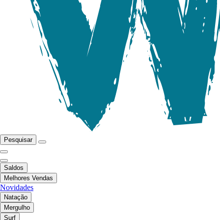
Pesquisar
Saldos
Melhores Vendas
Novidades
Natação
Mergulho
Surf