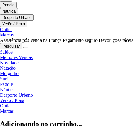
Paddle
Náutica
Desporto Urbano
Verão / Praia
Outlet
Marcas
Assistência pós-venda na França
Pagamento seguro
Devoluções fáceis
Pesquisar
Saldos
Melhores Vendas
Novidades
Natação
Mergulho
Surf
Paddle
Náutica
Desporto Urbano
Verão / Praia
Outlet
Marcas
Adicionando ao carrinho...