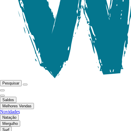
Pesquisar
Saldos
Melhores Vendas
Novidades
Natação
Mergulho
Surf