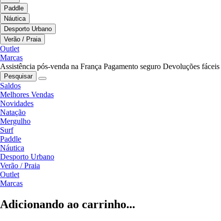
Paddle
Náutica
Desporto Urbano
Verão / Praia
Outlet
Marcas
Assistência pós-venda na França
Pagamento seguro
Devoluções fáceis
Pesquisar
Saldos
Melhores Vendas
Novidades
Natação
Mergulho
Surf
Paddle
Náutica
Desporto Urbano
Verão / Praia
Outlet
Marcas
Adicionando ao carrinho...