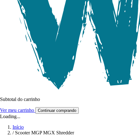
Subtotal do carrinho
Ver meu carrinho
Continuar comprando
Loading...
Início
/
Scooter MGP MGX Shredder