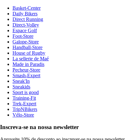
Basket-Center
Daily Bikers
Direct Running
Direct-Volley
Espace Golf
Foot-Store
Galope-Store
Handball-Store
House of Rugby
La sellerie de Maé
Made in Paradis
Pecheur-Store
Smash-Expert
Sneak'In
Sneakids
Sport is good
Training-Fit
Trek-Expert
TripNBikers
Vélo-Store
Inscreva-se na nossa newsletter
Aproveite 10% de desconto ao inscrever-se na nossa newsletter