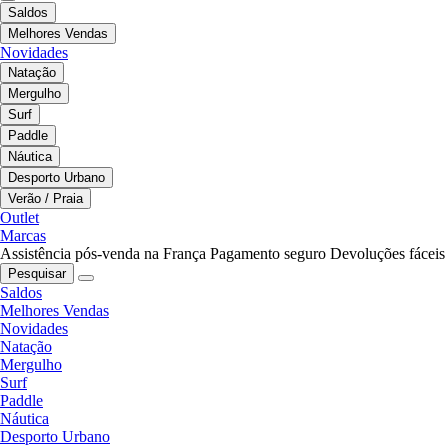
Saldos
Melhores Vendas
Novidades
Natação
Mergulho
Surf
Paddle
Náutica
Desporto Urbano
Verão / Praia
Outlet
Marcas
Assistência pós-venda na França
Pagamento seguro
Devoluções fáceis
Pesquisar
Saldos
Melhores Vendas
Novidades
Natação
Mergulho
Surf
Paddle
Náutica
Desporto Urbano