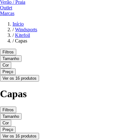
Verão / Praia
Outlet
Marcas
Início
/
Windsports
/
Kitefoil
/
Capas
Filtros
Tamanho
Cor
Preço
Ver os 16 produtos
Capas
Filtros
Tamanho
Cor
Preço
Ver os 16 produtos