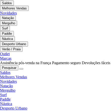
Saldos
Melhores Vendas
Novidades
Natação
Mergulho
Surf
Paddle
Náutica
Desporto Urbano
Verão / Praia
Outlet
Marcas
Assistência pós-venda na França
Pagamento seguro
Devoluções fáceis
Pesquisar
Saldos
Melhores Vendas
Novidades
Natação
Mergulho
Surf
Paddle
Náutica
Desporto Urbano