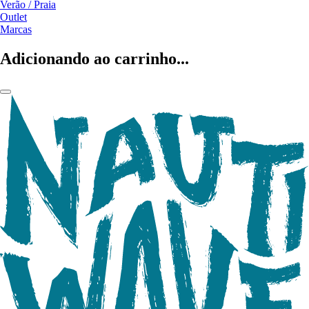
Verão / Praia
Outlet
Marcas
Adicionando ao carrinho...