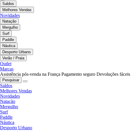
Saldos
Melhores Vendas
Novidades
Natação
Mergulho
Surf
Paddle
Náutica
Desporto Urbano
Verão / Praia
Outlet
Marcas
Assistência pós-venda na França
Pagamento seguro
Devoluções fáceis
Pesquisar
Saldos
Melhores Vendas
Novidades
Natação
Mergulho
Surf
Paddle
Náutica
Desporto Urbano