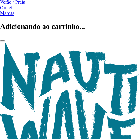
Verão / Praia
Outlet
Marcas
Adicionando ao carrinho...