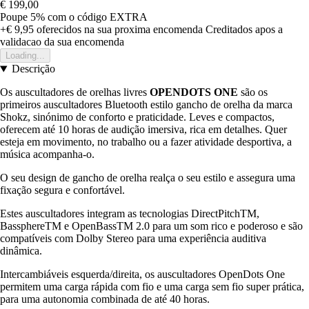
€ 199,00
Poupe 5%
com o código
EXTRA
+€ 9,95
oferecidos na sua proxima encomenda
Creditados apos a
validacao da sua encomenda
Loading...
Descrição
Os auscultadores de orelhas livres
OPENDOTS ONE
são os
primeiros auscultadores Bluetooth estilo gancho de orelha da marca
Shokz, sinónimo de conforto e praticidade. Leves e compactos,
oferecem até 10 horas de audição imersiva, rica em detalhes. Quer
esteja em movimento, no trabalho ou a fazer atividade desportiva, a
música acompanha-o.
O seu design de gancho de orelha realça o seu estilo e assegura uma
fixação segura e confortável.
Estes auscultadores integram as tecnologias DirectPitchTM,
BassphereTM e OpenBassTM 2.0 para um som rico e poderoso e são
compatíveis com Dolby Stereo para uma experiência auditiva
dinâmica.
Intercambiáveis esquerda/direita, os auscultadores OpenDots One
permitem uma carga rápida com fio e uma carga sem fio super prática,
para uma autonomia combinada de até 40 horas.