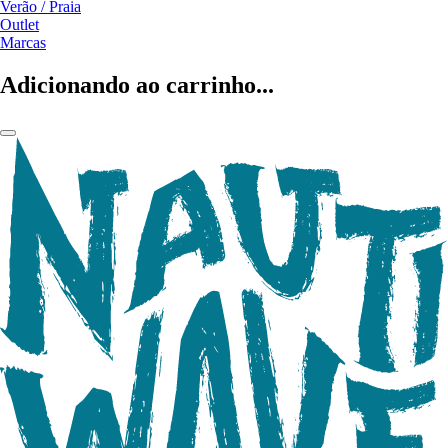
Verão / Praia
Outlet
Marcas
Adicionando ao carrinho...