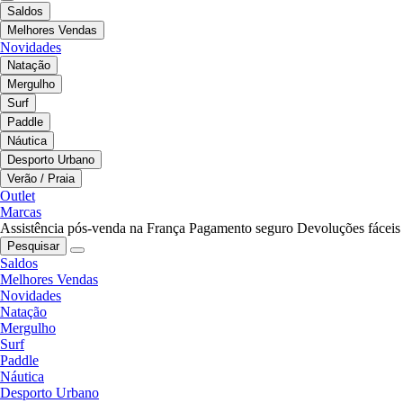
Saldos
Melhores Vendas
Novidades
Natação
Mergulho
Surf
Paddle
Náutica
Desporto Urbano
Verão / Praia
Outlet
Marcas
Assistência pós-venda na França
Pagamento seguro
Devoluções fáceis
Pesquisar
Saldos
Melhores Vendas
Novidades
Natação
Mergulho
Surf
Paddle
Náutica
Desporto Urbano