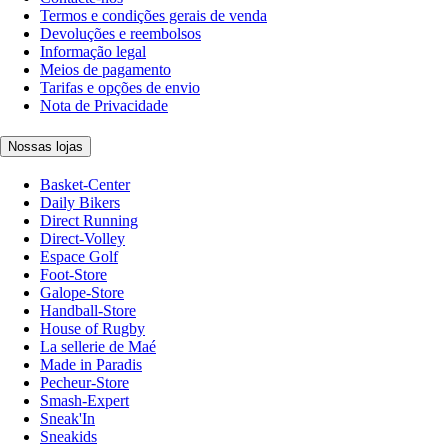
Termos e condições gerais de venda
Devoluções e reembolsos
Informação legal
Meios de pagamento
Tarifas e opções de envio
Nota de Privacidade
Nossas lojas
Basket-Center
Daily Bikers
Direct Running
Direct-Volley
Espace Golf
Foot-Store
Galope-Store
Handball-Store
House of Rugby
La sellerie de Maé
Made in Paradis
Pecheur-Store
Smash-Expert
Sneak'In
Sneakids