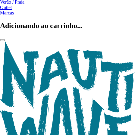
Verão / Praia
Outlet
Marcas
Adicionando ao carrinho...