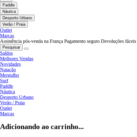
Paddle
Náutica
Desporto Urbano
Verão / Praia
Outlet
Marcas
Assistência pós-venda na França
Pagamento seguro
Devoluções fáceis
Pesquisar
Saldos
Melhores Vendas
Novidades
Natação
Mergulho
Surf
Paddle
Náutica
Desporto Urbano
Verão / Praia
Outlet
Marcas
Adicionando ao carrinho...