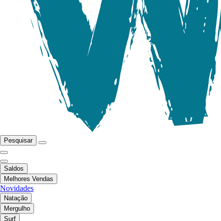
Pesquisar
Saldos
Melhores Vendas
Novidades
Natação
Mergulho
Surf