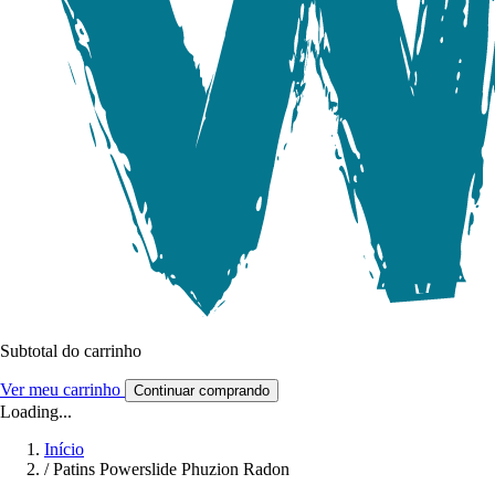
Subtotal do carrinho
Ver meu carrinho
Continuar comprando
Loading...
Início
/
Patins Powerslide Phuzion Radon