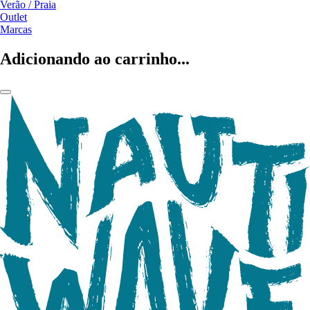
Verão / Praia
Outlet
Marcas
Adicionando ao carrinho...