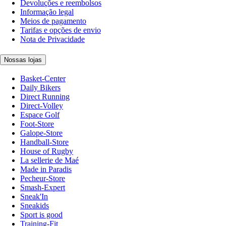
Devoluções e reembolsos
Informação legal
Meios de pagamento
Tarifas e opções de envio
Nota de Privacidade
Nossas lojas
Basket-Center
Daily Bikers
Direct Running
Direct-Volley
Espace Golf
Foot-Store
Galope-Store
Handball-Store
House of Rugby
La sellerie de Maé
Made in Paradis
Pecheur-Store
Smash-Expert
Sneak'In
Sneakids
Sport is good
Training-Fit