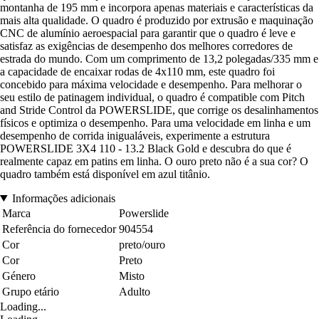
montanha de 195 mm e incorpora apenas materiais e características da
mais alta qualidade. O quadro é produzido por extrusão e maquinação
CNC de alumínio aeroespacial para garantir que o quadro é leve e
satisfaz as exigências de desempenho dos melhores corredores de
estrada do mundo. Com um comprimento de 13,2 polegadas/335 mm e
a capacidade de encaixar rodas de 4x110 mm, este quadro foi
concebido para máxima velocidade e desempenho. Para melhorar o
seu estilo de patinagem individual, o quadro é compatible com Pitch
and Stride Control da POWERSLIDE, que corrige os desalinhamentos
físicos e optimiza o desempenho. Para uma velocidade em linha e um
desempenho de corrida inigualáveis, experimente a estrutura
POWERSLIDE 3X4 110 - 13.2 Black Gold e descubra do que é
realmente capaz em patins em linha. O ouro preto não é a sua cor? O
quadro também está disponível em azul titânio.
Informações adicionais
Marca
Powerslide
Referência do fornecedor
904554
Cor
preto/ouro
Cor
Preto
Género
Misto
Grupo etário
Adulto
Loading...