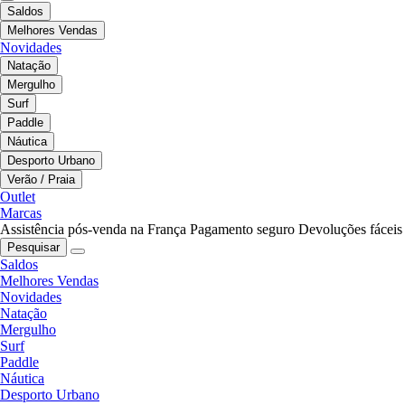
Saldos
Melhores Vendas
Novidades
Natação
Mergulho
Surf
Paddle
Náutica
Desporto Urbano
Verão / Praia
Outlet
Marcas
Assistência pós-venda na França
Pagamento seguro
Devoluções fáceis
Pesquisar
Saldos
Melhores Vendas
Novidades
Natação
Mergulho
Surf
Paddle
Náutica
Desporto Urbano