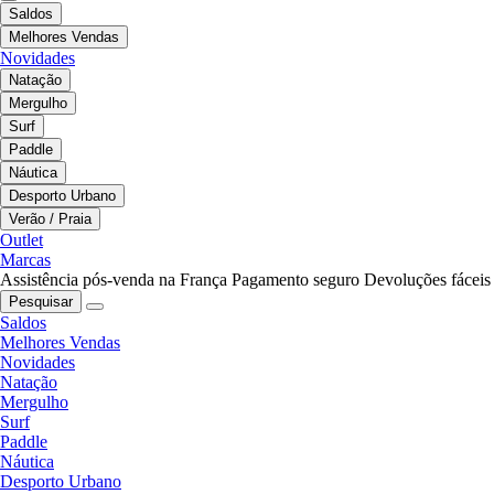
Saldos
Melhores Vendas
Novidades
Natação
Mergulho
Surf
Paddle
Náutica
Desporto Urbano
Verão / Praia
Outlet
Marcas
Assistência pós-venda na França
Pagamento seguro
Devoluções fáceis
Pesquisar
Saldos
Melhores Vendas
Novidades
Natação
Mergulho
Surf
Paddle
Náutica
Desporto Urbano