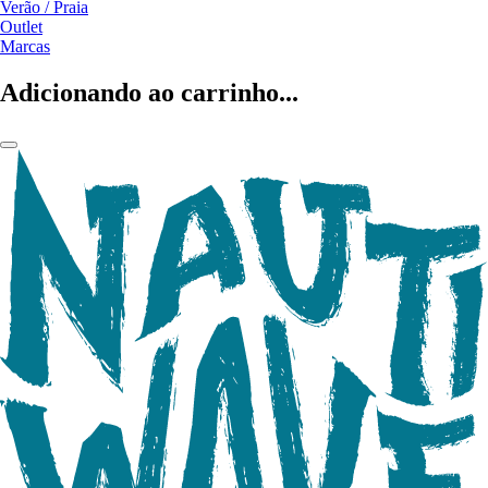
Verão / Praia
Outlet
Marcas
Adicionando ao carrinho...