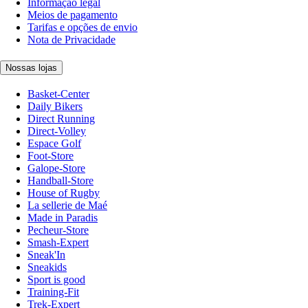
Informação legal
Meios de pagamento
Tarifas e opções de envio
Nota de Privacidade
Nossas lojas
Basket-Center
Daily Bikers
Direct Running
Direct-Volley
Espace Golf
Foot-Store
Galope-Store
Handball-Store
House of Rugby
La sellerie de Maé
Made in Paradis
Pecheur-Store
Smash-Expert
Sneak'In
Sneakids
Sport is good
Training-Fit
Trek-Expert