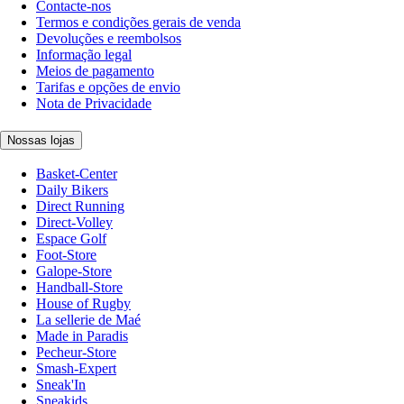
Contacte-nos
Termos e condições gerais de venda
Devoluções e reembolsos
Informação legal
Meios de pagamento
Tarifas e opções de envio
Nota de Privacidade
Nossas lojas
Basket-Center
Daily Bikers
Direct Running
Direct-Volley
Espace Golf
Foot-Store
Galope-Store
Handball-Store
House of Rugby
La sellerie de Maé
Made in Paradis
Pecheur-Store
Smash-Expert
Sneak'In
Sneakids