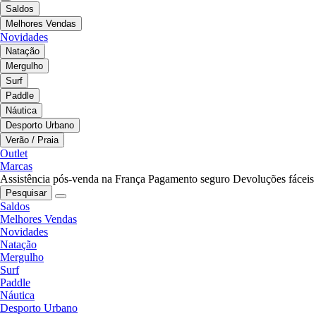
Saldos
Melhores Vendas
Novidades
Natação
Mergulho
Surf
Paddle
Náutica
Desporto Urbano
Verão / Praia
Outlet
Marcas
Assistência pós-venda na França
Pagamento seguro
Devoluções fáceis
Pesquisar
Saldos
Melhores Vendas
Novidades
Natação
Mergulho
Surf
Paddle
Náutica
Desporto Urbano