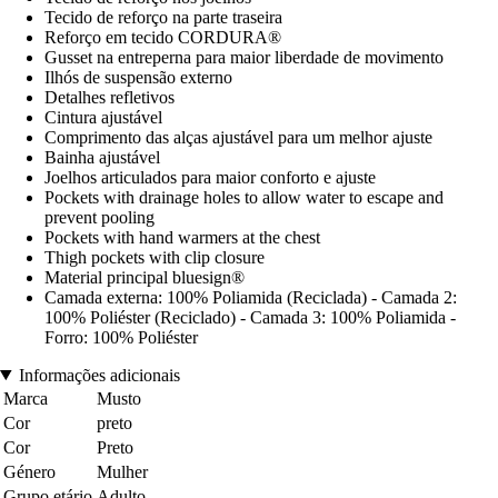
Tecido de reforço na parte traseira
Reforço em tecido CORDURA®
Gusset na entreperna para maior liberdade de movimento
Ilhós de suspensão externo
Detalhes refletivos
Cintura ajustável
Comprimento das alças ajustável para um melhor ajuste
Bainha ajustável
Joelhos articulados para maior conforto e ajuste
Pockets with drainage holes to allow water to escape and
prevent pooling
Pockets with hand warmers at the chest
Thigh pockets with clip closure
Material principal bluesign®
Camada externa: 100% Poliamida (Reciclada) - Camada 2:
100% Poliéster (Reciclado) - Camada 3: 100% Poliamida -
Forro: 100% Poliéster
Informações adicionais
Marca
Musto
Cor
preto
Cor
Preto
Género
Mulher
Grupo etário
Adulto