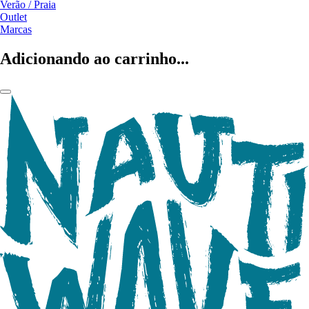
Verão / Praia
Outlet
Marcas
Adicionando ao carrinho...