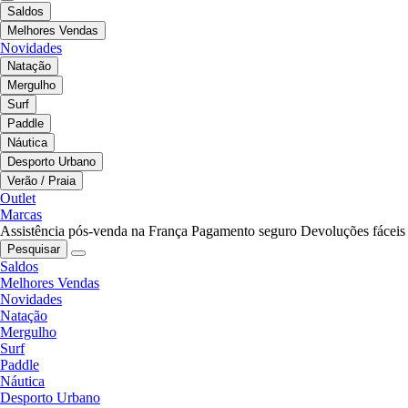
Saldos
Melhores Vendas
Novidades
Natação
Mergulho
Surf
Paddle
Náutica
Desporto Urbano
Verão / Praia
Outlet
Marcas
Assistência pós-venda na França
Pagamento seguro
Devoluções fáceis
Pesquisar
Saldos
Melhores Vendas
Novidades
Natação
Mergulho
Surf
Paddle
Náutica
Desporto Urbano