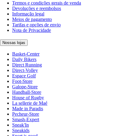
Termos e condições gerais de venda
Devoluções e reembolsos
Informação legal
Meios de pagamento
Tarifas e opções de envio
Nota de Privacidade
Nossas lojas
Basket-Center
Daily Bikers
Direct Running
Direct-Volley
Espace Golf
Foot-Store
Galope-Store
Handball-Store
House of Rugby
La sellerie de Maé
Made in Paradis
Pecheur-Store
Smash-Expert
Sneak'In
Sneakids
Sport is good