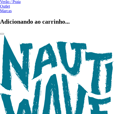
Verão / Praia
Outlet
Marcas
Adicionando ao carrinho...