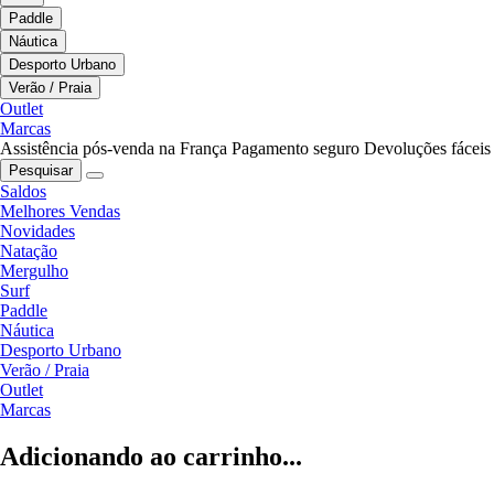
Paddle
Náutica
Desporto Urbano
Verão / Praia
Outlet
Marcas
Assistência pós-venda na França
Pagamento seguro
Devoluções fáceis
Pesquisar
Saldos
Melhores Vendas
Novidades
Natação
Mergulho
Surf
Paddle
Náutica
Desporto Urbano
Verão / Praia
Outlet
Marcas
Adicionando ao carrinho...