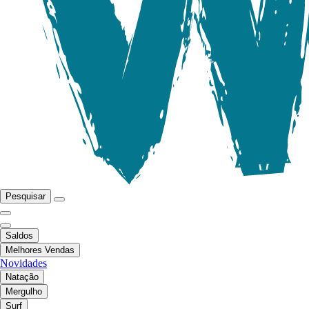
Pesquisar
Saldos
Melhores Vendas
Novidades
Natação
Mergulho
Surf