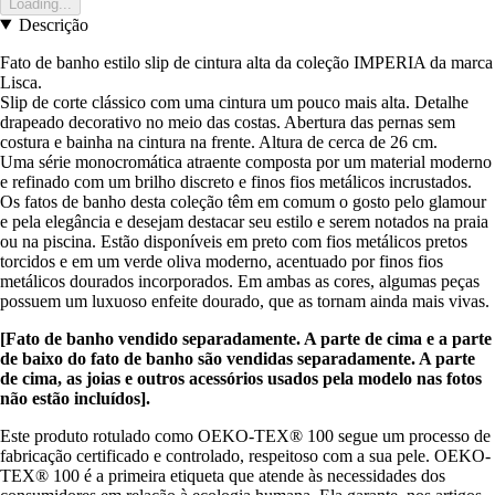
Loading...
Descrição
Fato de banho estilo slip de cintura alta da coleção IMPERIA da marca
Lisca.
Slip de corte clássico com uma cintura um pouco mais alta. Detalhe
drapeado decorativo no meio das costas. Abertura das pernas sem
costura e bainha na cintura na frente. Altura de cerca de 26 cm.
Uma série monocromática atraente composta por um material moderno
e refinado com um brilho discreto e finos fios metálicos incrustados.
Os fatos de banho desta coleção têm em comum o gosto pelo glamour
e pela elegância e desejam destacar seu estilo e serem notados na praia
ou na piscina. Estão disponíveis em preto com fios metálicos pretos
torcidos e em um verde oliva moderno, acentuado por finos fios
metálicos dourados incorporados. Em ambas as cores, algumas peças
possuem um luxuoso enfeite dourado, que as tornam ainda mais vivas.
[Fato de banho vendido separadamente. A parte de cima e a parte
de baixo do fato de banho são vendidas separadamente. A parte
de cima, as joias e outros acessórios usados pela modelo nas fotos
não estão incluídos].
Este produto rotulado como OEKO-TEX® 100 segue um processo de
fabricação certificado e controlado, respeitoso com a sua pele. OEKO-
TEX® 100 é a primeira etiqueta que atende às necessidades dos