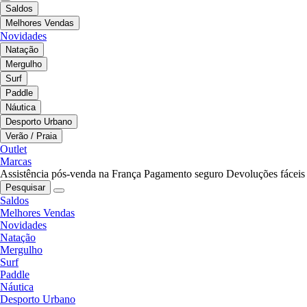
Saldos
Melhores Vendas
Novidades
Natação
Mergulho
Surf
Paddle
Náutica
Desporto Urbano
Verão / Praia
Outlet
Marcas
Assistência pós-venda na França
Pagamento seguro
Devoluções fáceis
Pesquisar
Saldos
Melhores Vendas
Novidades
Natação
Mergulho
Surf
Paddle
Náutica
Desporto Urbano