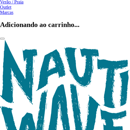
Verão / Praia
Outlet
Marcas
Adicionando ao carrinho...