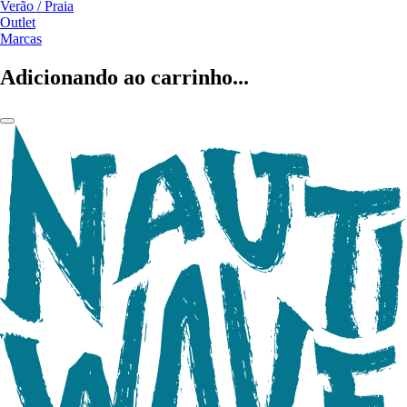
Verão / Praia
Outlet
Marcas
Adicionando ao carrinho...