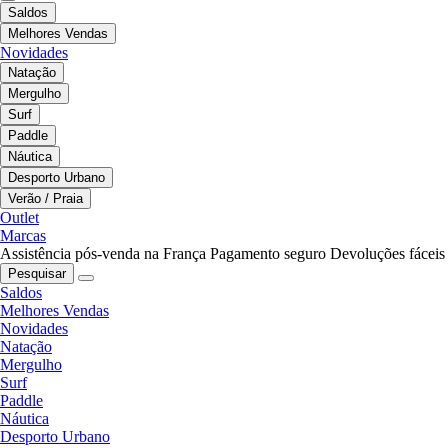
Saldos
Melhores Vendas
Novidades
Natação
Mergulho
Surf
Paddle
Náutica
Desporto Urbano
Verão / Praia
Outlet
Marcas
Assistência pós-venda na França
Pagamento seguro
Devoluções fáceis
Pesquisar
Saldos
Melhores Vendas
Novidades
Natação
Mergulho
Surf
Paddle
Náutica
Desporto Urbano