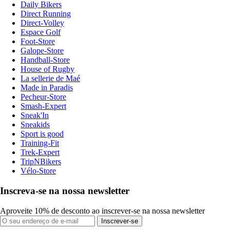
Daily Bikers
Direct Running
Direct-Volley
Espace Golf
Foot-Store
Galope-Store
Handball-Store
House of Rugby
La sellerie de Maé
Made in Paradis
Pecheur-Store
Smash-Expert
Sneak'In
Sneakids
Sport is good
Training-Fit
Trek-Expert
TripNBikers
Vélo-Store
Inscreva-se na nossa newsletter
Aproveite 10% de desconto ao inscrever-se na nossa newsletter
Inscrever-se