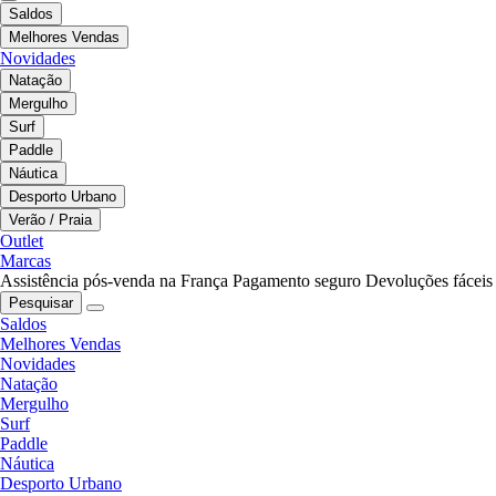
Saldos
Melhores Vendas
Novidades
Natação
Mergulho
Surf
Paddle
Náutica
Desporto Urbano
Verão / Praia
Outlet
Marcas
Assistência pós-venda na França
Pagamento seguro
Devoluções fáceis
Pesquisar
Saldos
Melhores Vendas
Novidades
Natação
Mergulho
Surf
Paddle
Náutica
Desporto Urbano