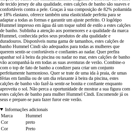
de tecido jersey de alta qualidade, estes calções de banho são suaves e
confortáveis contra a pele. Graças à sua composição de 82% poliamida
e 18% elastano, oferece também uma elasticidade perfeita para se
adaptar a todas as formas e garantir um ajuste perfeito. O logótipo
Hummel impresso em água dá um toque subtil de estilo a estes calções
de banho. Sublinha a atenção aos pormenores e a qualidade da marca
Hummel, conhecida pelos seus produtos de alta qualidade e
duradouros. Disponíveis numa gama de tamanhos, estes calções de
banho Hummel Cindi são adequados para todas as mulheres que
querem sentir-se confortáveis e confiantes ao nadar. Quer prefira
apanhar sol à beira da piscina ou nadar no mar, estes calções de banho
vão acompanhá-la em todas as suas aventuras de verão. Combine-o
com o top de fato de banho a condizer para criar um conjunto
perfeitamente harmonioso. Quer se trate de uma ida à praia, de umas
férias em família ou de um dia relaxante à beira da piscina, estes
calções de banho vão fazê-la sentir-se bonita e confiante enquanto
aproveita o sol. Não perca a oportunidade de mostrar a sua figura com
estes calções de banho para mulher Hummel Cindi. Encomende já os
seus e prepare-se para fazer furor este verão.
Informações adicionais
Marca
Hummel
Cor
preto
Cor
Preto