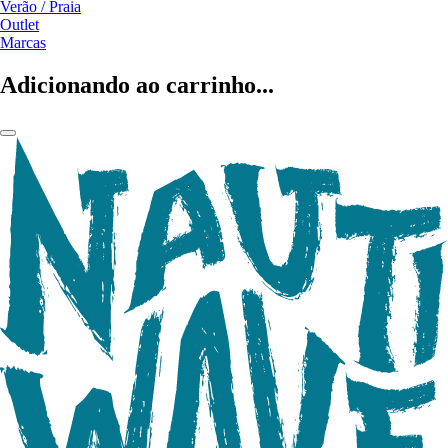
Verão / Praia
Outlet
Marcas
Adicionando ao carrinho...