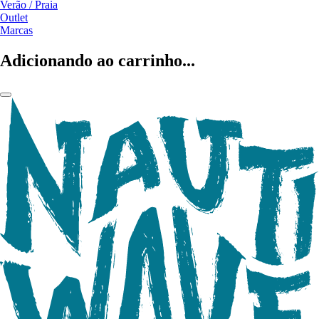
Verão / Praia
Outlet
Marcas
Adicionando ao carrinho...