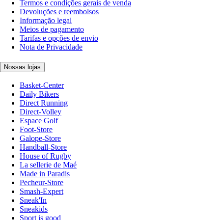
Termos e condições gerais de venda
Devoluções e reembolsos
Informação legal
Meios de pagamento
Tarifas e opções de envio
Nota de Privacidade
Nossas lojas
Basket-Center
Daily Bikers
Direct Running
Direct-Volley
Espace Golf
Foot-Store
Galope-Store
Handball-Store
House of Rugby
La sellerie de Maé
Made in Paradis
Pecheur-Store
Smash-Expert
Sneak'In
Sneakids
Sport is good