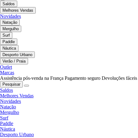
Saldos
Melhores Vendas
Novidades
Natação
Mergulho
Surf
Paddle
Náutica
Desporto Urbano
Verão / Praia
Outlet
Marcas
Assistência pós-venda na França
Pagamento seguro
Devoluções fáceis
Pesquisar
Saldos
Melhores Vendas
Novidades
Natação
Mergulho
Surf
Paddle
Náutica
Desporto Urbano