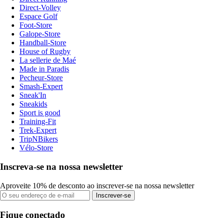
Direct-Volley
Espace Golf
Foot-Store
Galope-Store
Handball-Store
House of Rugby
La sellerie de Maé
Made in Paradis
Pecheur-Store
Smash-Expert
Sneak'In
Sneakids
Sport is good
Training-Fit
Trek-Expert
TripNBikers
Vélo-Store
Inscreva-se na nossa newsletter
Aproveite 10% de desconto ao inscrever-se na nossa newsletter
Inscrever-se
Fique conectado