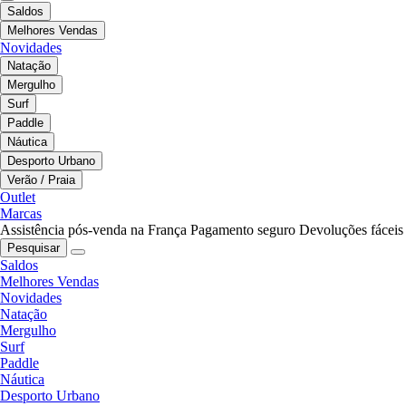
Saldos
Melhores Vendas
Novidades
Natação
Mergulho
Surf
Paddle
Náutica
Desporto Urbano
Verão / Praia
Outlet
Marcas
Assistência pós-venda na França
Pagamento seguro
Devoluções fáceis
Pesquisar
Saldos
Melhores Vendas
Novidades
Natação
Mergulho
Surf
Paddle
Náutica
Desporto Urbano