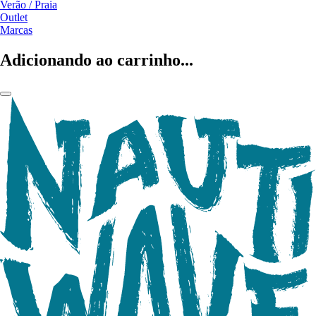
Verão / Praia
Outlet
Marcas
Adicionando ao carrinho...